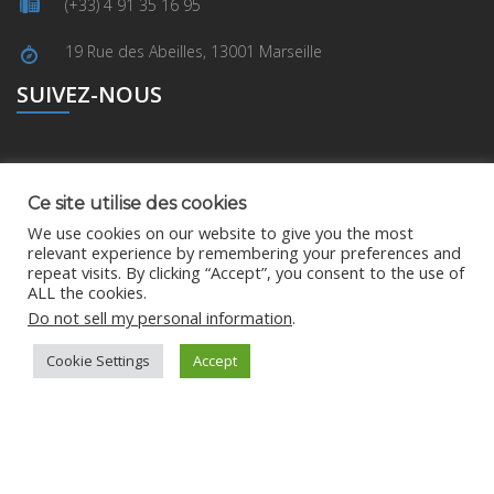
(+33) 4 91 35 16 95
19 Rue des Abeilles, 13001 Marseille
SUIVEZ-NOUS
Twitter
Ce site utilise des cookies
We use cookies on our website to give you the most
relevant experience by remembering your preferences and
repeat visits. By clicking “Accept”, you consent to the use of
LinkedIn
ALL the cookies.
Do not sell my personal information
.
Cookie Settings
Accept
2018 © :
ID CARRE.
All rights reserved.
Développé par
Aisytek