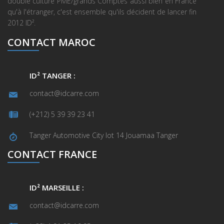
double culture PME/grands Comptes aussi bien en France
qu'à l'étranger, c'est ensemble qu'ils décident de lancer fin
2012 ID².
CONTACT MAROC
ID² TANGER :
contact@idcarre.com
(+212) 5 39 39 23 41
Tanger Automotive City lot 14 Jouamaa Tanger
CONTACT FRANCE
ID² MARSEILLE :
contact@idcarre.com